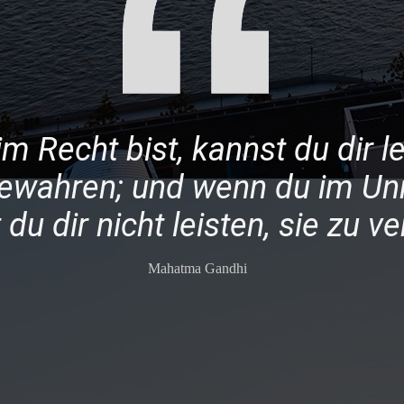
m Recht bist, kannst du dir le
ewahren; und wenn du im Unr
du dir nicht leisten, sie zu ve
Mahatma Gandhi