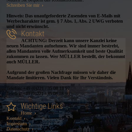
Schreiben Sie mir
›
Hinweis: Das unaufgeforderte Zusenden von E-Mails mit
Werbecharakter ist gem. § 7 Abs. 1, Abs. 2 UWG verboten
und nicht erwünscht.
Kontakt
ACHTUNG: Derzeit kann unsere Kanzlei keine
neuen Mandanten aufnehmen. Wir sind immer bestrebt,
allen Mandanten volle Aufmerksamkeit und beste Qualität
zukommen zu lassen. Wer MÜLLER bestellt, der bekommt
auch MÜLLER.
Aufgrund der großen Nachfrage müssen wir daher die
Mandate limitieren. Vielen Dank für Ihr Verständnis.
Telefon: +49 (0)221 / 35 08 18 97
Telefax: +49 (0)221 / 35 08 18 96
Wichtige Links
Home
›
Kontakt
›
Impressum
›
Datenschutz
›