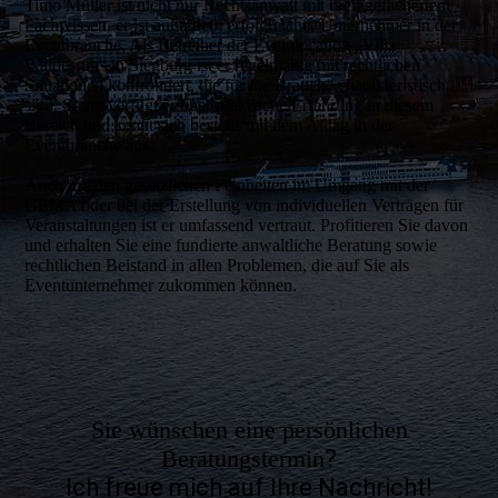
Timo Müller ist nicht nur Rechtsanwalt mit breit gefächertem
Fachwissen, er ist außerdem erfolgreicher Unternehmer in der
Eventbranche. Als Betreiber der Eventlocation „Villa
Waldesruh“ in Siegburg ist er regelmäßig mit rechtlichen
Situationen konfrontiert, die für die Branche charakteristisch
sind. Somit verfügt er über praktische Erfahrung in diesem
Bereich und kennt sich bestens mit dem Alltag in der
Eventbranche aus.
Auch mit den gesetzlichen Feinheiten im Umgang mit der
GEMA oder bei der Erstellung von individuellen Verträgen für
Veranstaltungen ist er umfassend vertraut. Profitieren Sie davon
und erhalten Sie eine fundierte anwaltliche Beratung sowie
rechtlichen Beistand in allen Problemen, die auf Sie als
Eventunternehmer zukommen können.
Sie wünschen eine persönlichen
Beratungstermin
?
Ich freue mich auf Ihre Nachricht!