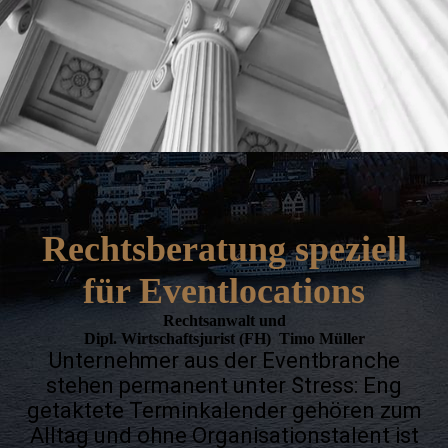
Rechtsberatung speziell
für Eventlocations
Rechtsanwalt und
Dipl. Wirtschaftsjurist (FH) Timo Müller
Unternehmer aus der Eventbranche
stehen permanent unter Stress: Eng
getaktete Terminkalender gehören zum
Alltag und ohne Organisationstalent ist