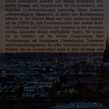
schnell umfangreich ausfallen und müssen rechtssicher sein.
Solche Verträge sind beispielsweise bei Hochzeitsfeiern oder
ähnlichen Großveranstaltungen notwendig. Hinzu kommen
außergewöhnliche Situationen, in denen eine Rechtsberatung
hilfreich ist. Die Themen Musik und Video spielen im Hinblick
auf die GEMA für viele Eventunternehmer eine zentrale Rolle.
Die Einhaltung von Gesetzen und Vorgaben ist hier besonders
wichtig. Ansonsten drohen empfindliche Strafen. Wir beraten
Sie im Hinblick auf die sichere Ausgestaltung Ihrer
Vereinbarungen mit Brautpaaren, Firmenkunden, Vermietern
und Kooperationspartnern. Sie selbst Veranstalter und haben ein
Problem mit der Eventlocation? Auch in diese Richtung steht
Ihnen Rechtsanwalt und Wirtschaftsjurist Timo Müller mit Rat
und Tat zur Seite.
Die COVID-19-Pandemie hat besonders auch die
Eventbranche hart getroffen. Nicht wenige Unternehmen
konnten monatelang gar keine Einnahmen verzeichnen. Als
Autor des Buches „Die Auswirkungen der Corona-Pandemie
auf die Durchführung von Verträgen in Bildungseinrichtungen,
Tanzschulen und Eventagenturen“ beschäftigt sich
Rechtsanwalt Timo Müller ganz speziell mit diesem Thema.
Insbesondere beleuchtet er auch rechtliche Fragen, die in
Zusammenhang mit dieser Situation entstehen.