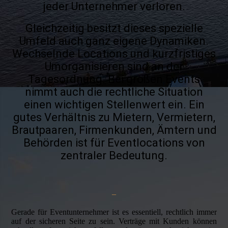
jeder Unternehmer verloren.
Gleichzeitig besitzt dieses spezielle
Umfeld auch ganz eigene Dynamiken.
Wechselnde Locations und kurzfristiges
Umorganisieren sind an der
Tagesordnung. Bei großen Events
nimmt auch die rechtliche Situation
einen wichtigen Stellenwert ein. Ein
gutes Verhältnis zu Mietern, Vermietern,
Brautpaaren, Firmenkunden, Ämtern und
Behörden ist für Eventlocations von
zentraler Bedeutung.
–
Gerade für Eventunternehmer ist es essentiell, rechtlich immer
auf der sicheren Seite zu sein. Verträge mit Kunden können