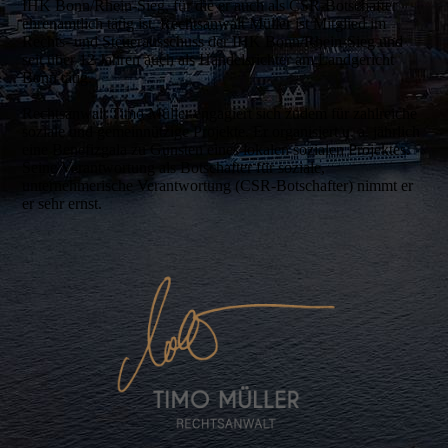
IHK Bonn/Rhein-Sieg, für die er auch als CSR-Botschafter
ehren­amtlich tätig ist. Rechtsanwalt Müller ist Mitglied im
Rechts- und Steuerausschuss der IHK Bonn/Rhein-Sieg und
seit über 12 Jahren auch als Handelsrichter am Landgericht
Bonn tätig.
Rechtsanwalt Timo Müller engagiert sich zudem für zahlreiche
soziale und gemeinnützige Projekte. Er organisiert u. a. jährlich
eine Benefizgala zu Gunsten eines lokalen sozialen Projektes.
Seine Verantwortung als Botschafter für soziale,
unternehmerische Verantwortung (CSR-Botschafter) nimmt er
er sehr ernst.