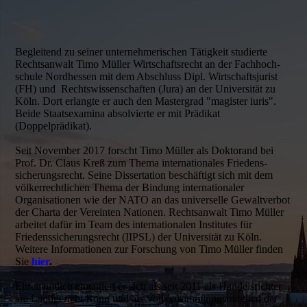
Begleitend zu seiner unternehmerischen Tätigkeit studierte
Rechtsanwalt Timo Müller Wirt­schafts­recht an der Fach­hoch­
schule Nord­hessen mit dem Abschluss Dipl. Wirtschaftsjurist
(FH) und Rechtswissenschaften (Jura) an der Universität zu
Köln. Dort erlangte er auch den Mastergrad "magister iuris".
Beide Staatsexamina absolvierte er mit Prädikat
(Doppelprädikat).
Seit November 2017 forscht Timo Müller als Doktorand bei
Prof. Dr. Claus Kreß zum Thema internationales Friedens­
sicherungs­recht. Seine Dissertation beschäftigt sich mit dem
völkerrechtlichen Thema der Bindung internationaler
Organisationen wie der NATO an das universelle Gewaltverbot
der Charta der Vereinten Nationen. Rechtsanwalt Timo Müller
arbeitet dafür im Team des internationalen Institutes für
Friedenssicherungsrecht (IIPSL) der Universität zu Köln.
Weitere Informationen zur Forschung von Timo Müller finden
Sie
hier
.
Ehrenamtlich engagiert er sich als seit 2011 als Handelsrichter
am Landgericht Bonn und als Vollversammlungsmitglied der