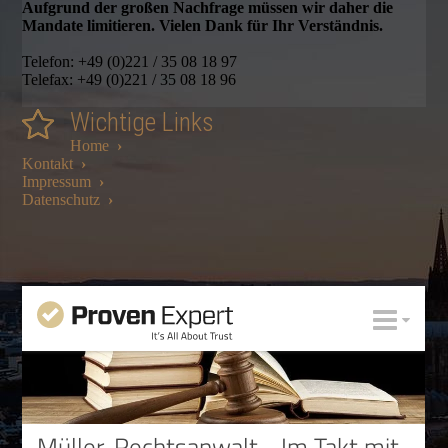
Aufgrund der großen Nachfrage müssen wir daher die
Mandate limitieren. Vielen Dank für Ihr Verständnis.
Telefon: +49 (0)221 / 35 08 18 97
Telefax: +49 (0)221 / 35 08 18 96
Wichtige Links
Home
›
Kontakt
›
Impressum
›
Datenschutz
›