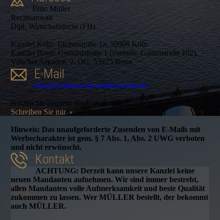
Timo Müller
Rechtsanwalt
Dipl. Wirtschaftsjurist (FH)
Kanzlei Köln: Tacitusstraße 1a, 50968 Köln
Kanzlei Bonn: Gerhardstraße 1 (vormals: Gartenstraße 102),
Villicher Arkaden, 2. OG, 53225 Bonn
E-Mail
info@rechtsanwalt-mueller-koeln.de
Nutzen Sie bequem das Kontaktformular:
Schreiben Sie mir
›
Hinweis: Das unaufgeforderte Zusenden von E-Mails mit
Werbecharakter ist gem. § 7 Abs. 1, Abs. 2 UWG verboten
und nicht erwünscht.
Kontakt
ACHTUNG: Derzeit kann unsere Kanzlei keine
neuen Mandanten aufnehmen. Wir sind immer bestrebt,
allen Mandanten volle Aufmerksamkeit und beste Qualität
zukommen zu lassen. Wer MÜLLER bestellt, der bekommt
auch MÜLLER.