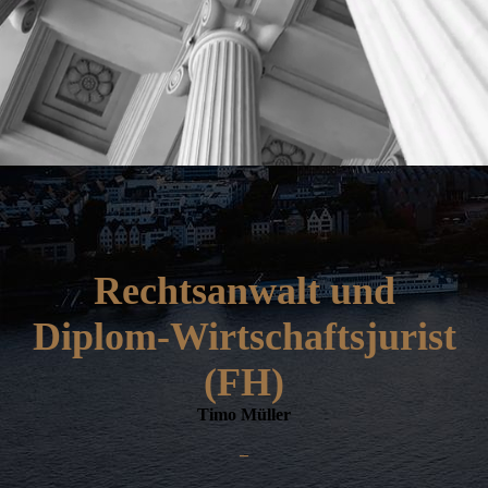
Rechtsanwalt und
Diplom-Wirtschaftsjurist
(FH)
Timo Müller
–