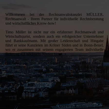
Willkommen bei der Rechtsanwaltskanzlei MÜLLER.
Rechtsanwalt - Ihrem Partner für individuelle Rechtsberatung
und wirtschaftliches Know-how!
Timo Müller ist nicht nur ein erfahrener Rechtsanwalt und
Wirtschaftsjurist, sondern auch ein erfolgreicher Unternehmer
und Bankkaufmann. Mit großer Leidenschaft und Hingabe
führt er seine Kanzleien im Kölner Süden und in Bonn-Beuel,
wo er zusammen mit seinem engagierten Team individuelle
Beratung auf höchstem Niveau bietet.
Als Geschäftsführer der renommierten Tanzhaus Bonn GmbH,
dem größten Tanz- und Eventhaus in der Region Bonn/Rhein-
Sieg, zeichnet Rechtsanwalt Timo Müller verantwortlich für die
Unternehmenssteuerung, Finanzen, Recht sowie Service und
Qualitätsmanagement.
In seiner Funktion als Rechtsanwalt und Wirtschaftsjurist
widmet er sich mit vollem Einsatz den Anliegen seiner
Mandanten.
Mit einer soliden Ausbildung zum ADTV-Tanzlehrer und seiner