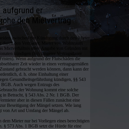
 aufgrund er
trohe den Mietvertrag
?
scheiden zwischen der Kündigung durch den Mieter
g durch den Vermieter. Mieter von Wohnraum
das Mietverhältnis ohne Angabe von Gründen mit
Monaten kündigen (Bei längerer Vertragsdauer
 Fristen). Wenn aufgrund der Flutschäden die
absehbarer Zeit wieder in einen vertragsgemäßen
Zustand gebracht werden können, dann kann der
rdentlich, d. h. ohne Einhaltung einer
egen Gesundheitsgefährdung kündigen, §§ 543
 1 BGB. Auch wegen Entzugs des
Gebrauchs der Wohnung kommt eine solche
g in Betracht, § 543 Abs. 2 Nr. 1 BGB. Der
Vermieter aber in diesen Fällen zunächst eine
zur Beseitigung der Mängel setzen. Wie lang
ängt von Art und Umfang der Mängel ab.
 dem Mieter nur bei Vorliegen eines berechtigten
n. § 573 Abs. 1 BGB setzt die Hürde für eine