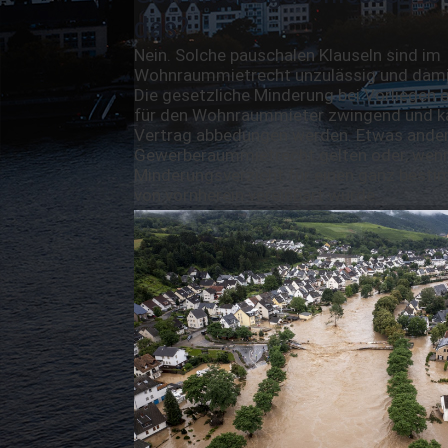
das?
Nein. Solche pauschalen Klauseln sind im
Wohnraummietrecht unzulässig und dami
Die gesetzliche Minderung bei Vorliegen 
für den Wohnraummieter zwingend und ka
Vertrag abbedungen werden. Etwas ander
Gewerberaummietrecht gelten oder, wenn
Minderungsverzicht für einen ganz bestim
von vornherein vereinbart wurde.