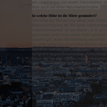
ein, unabhängig von einem Verschulden d
also auch bei einer Naturkatastrophe.
In welche Höhe ist die Miete gemindert?
Die Höhe der Minderung hängt vom Grad 
Beeinträchtigung ab. Bei einer vollständi
Unbewohnbarkeit ist die Miete i. d. R. um
gemindert und muss daher nicht gezahlt
gleiche gilt, wenn die Wohnung dauerhaft 
ist oder aufgrund einer behördlichen Ano
betreten werden darf. Auch bei einer Un
aufgrund angeschwemmtem Schlamms, F
Unrat dürfte eine völlige Unbewohnbarke
sein. Sind nur Teile der Wohnung nicht nutz
Miete anteilig gemindert. Die jeweiligen 
im Einzelfall zu ermitteln oder noch bess
Einvernehmen mit dem Vermieter zu vere
In meinem Mietvertrag ste
die Mietminderung bei höh
Gewalt ausgeschlossen ist