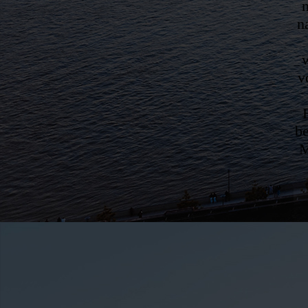
n
v
be
M