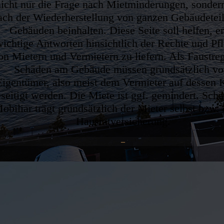
nicht nur die Frage nach Mietminderungen, sonder
ach der Wiederherstellung von ganzen Gebäudetei
Gebäuden beinhalten. Diese Seite soll helfen, er
wichtige Antworten hinsichtlich der Rechte und Pfl
on Mietern und Vermietern zu liefern. Als Faustrege
Schäden am Gebäude müssen grundsätzlich v
Eigentümer, also meist dem Vermieter auf dessen 
seitigt werden. Die Miete ist ggf. gemindert. Sch
obiliar trägt grundsätzlich der Mieter selbst bzw.
Hausratversicherung.
–