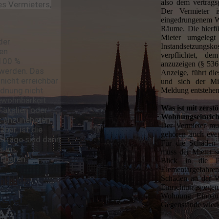
also dem vertrag
es Vermieters,
Der Vermieter 
eingedrungenem Wa
Räume. Die hierfü
Mieter umgelegt
der
Instandsetzungsko
gen
verpflichtet, d
 100 %
anzuzeigen (§ 536
 werden. Das
Anzeige, führt die
nicht erreichbar
und sich der Mie
rdnung nicht
Meldung entstehen,
bewohnbarkeit
Was ist mit zerst
äkalien oder
Wohnungseinric
it anzunehmen
Der Vermieter mu
bar, ist die
gehören auch even
Beträge sind dann
Für die Schäden
er im
muss der Mieter s
inbaren.
Blick in die Po
Elementargefahren 
ht, dass
Schäden an der W
Einrichtungsgeg
erer
Wohnung, Einbauk
Gegenstände wiede
. Geht