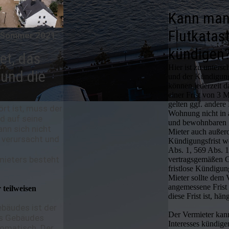
Kann man
Flutkatas
m Sommer 2021
kündigen
tet, das
Hier ist zu unter
und die
und der Kündigun
können jederzeit 
einer Frist von 3 
gelten ggf. andere
ört ist, muss der
Wohnung nicht in 
d auf seine
und bewohnbaren 
ann sich nicht
Mieter auch außero
t verursacht und
Kündigungsfrist w
Abs. 1, 569 Abs.
mieters besteht
vertragsgemäßen 
fristlose Kündigun
Mieter sollte dem 
angemessene Frist 
 teilweisen
diese Frist ist, h
ebäudes ist der
Der Vermieter kann
es Gebäudes
Interesses kündige
tomatisch. Der