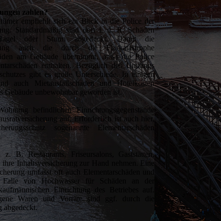
rungen zahlen?
ümer empfiehlt sich ein Blick in die Police der
ung. Standardmäßig sind dort i. d. R. Schäden
Hagel oder Sturm abgedeckt. Damit die
erung auch die durch die Flutkatastrophe
häden am Gebäude übernimmt, muss die Police
ntarschäden enthalten. Bezüglich des Umfangs
schutzes gibt es große Unterschiede. In einigen
ind auch Mietausfallschäden und Hotelkosten
das Gebäude unbewohnbar geworden ist.
ohnung befindlichen Einrichtungsgegenstände
sratversicherung auf. Erforderlich ist auch hier,
herungsschutz sogenannte Elementarschäden
 z. B. Restaurants, Friseursalons, Gaststätten,
en ihre Inhaltsversicherung zur Hand nehmen. Eine
sicherung umfasst oft auch Elementarschäden und
Falle von Hochwasser für Schäden an der
kaufmännischen Einrichtung des Betriebes auf.
gene Waren und Vorräte sind ggf. durch die
ng abgedeckt.