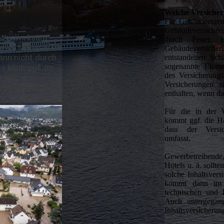
Welche Versiche
Für Gebäudeeigent
Gebäudeversicher
t unwirksam.
durch Feuer, 
eines Mangels ist
Gebäudeversich
nn nicht durch
entstandenen Sc
sogenannte Eleme
s kann ggf. im
des Versicherungs
 ein
Versicherungen s
mten Einzelfall
enthalten, wenn 
Für die in der W
kommt ggf. die Hau
dass der Versic
umfasst.
Gewerbetreibende,
Hotels u. ä. sollt
solche Inhaltsver
kommt dann im 
technischen und 
Auch untergegan
Inhaltsversicheru