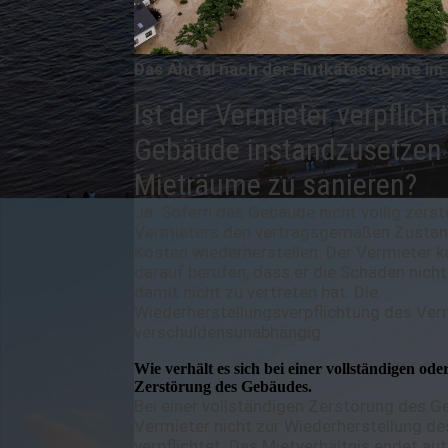
Das Ahrtal nach der Flutkatastrophe i
Ist der Vermieter verpflich
Gebäude instandzusetzen 
Mieträume zu sanieren?
Ja. Sofern das Gebäude nicht völlig zerst
Vermieters den vertragsgemäßen Zustan
Kosten wiederherstellen. Der Vermieter k
darauf berufen, dass er die Schäden nich
damit nicht zu vertreten hat. Die
Wiederherstellungsverpflichtung des Ver
verschuldensunabhängig.
Wie verhält es sich bei einer vollständigen oder
Zerstörung des Gebäudes.
Bei einer vollständigen Zerstörung des G
Vermieter nicht zur Wiederherstellung d
verpflichtet. Das Mietverhältnis endet au