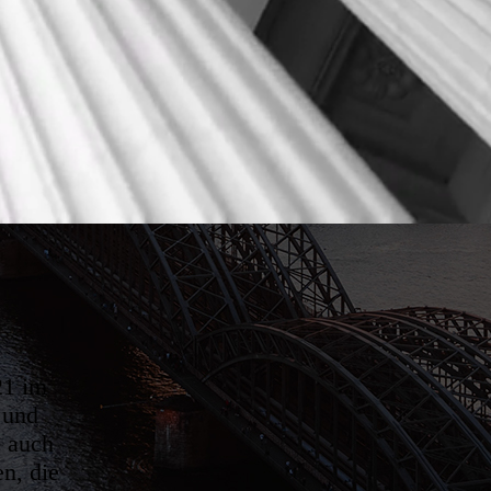
21 im
 und
s auch
n, die