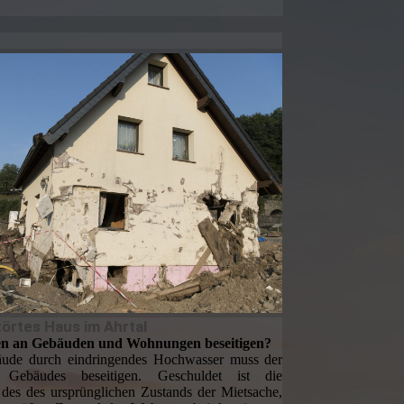
törtes Haus im Ahrtal
n an Gebäuden und Wohnungen beseitigen?
ude durch eindringendes Hochwasser muss der
 Gebäudes beseitigen. Geschuldet ist die
 des des ursprünglichen Zustands der Mietsache,