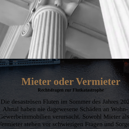
Mieter oder Vermieter
Rechtsfragen zur Flutkatastrophe
Die desaströsen Fluten im Sommer des Jahres 20
Ahrtal haben nie dagewesene Schäden an Wohn-
Gewerbeimmobilien verursacht. Sowohl Mieter al
Vermieter stehen vor schwierigen Fragen und Sorge