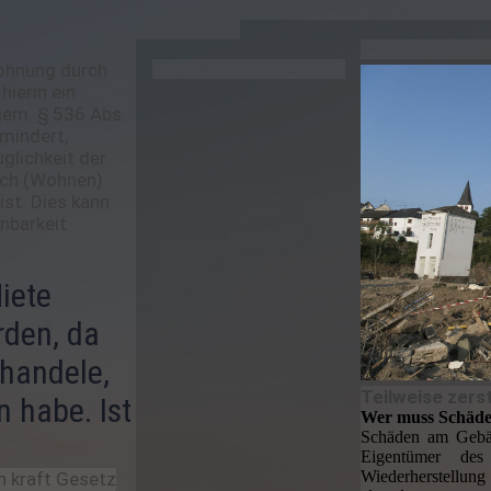
Wohnung durch
ierin ein
gem. § 536 Abs.
emindert,
glichkeit der
ch (Wohnen)
st. Dies kann
nbarkeit
iete
rden, da
 handele,
Teilweise zers
n habe. Ist
Wer muss Schäde
Schäden am Gebä
Eigentümer des
Wiederherstellung
h kraft Gesetz