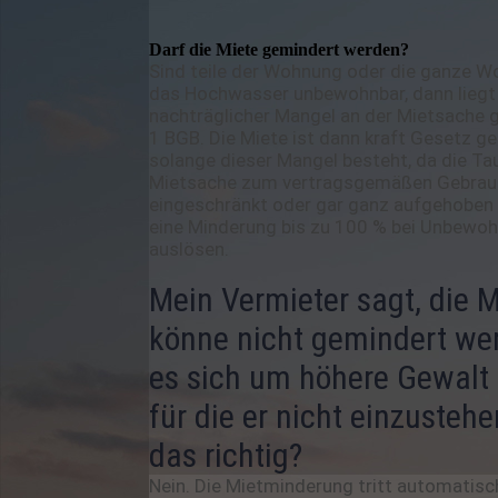
Darf die Miete gemindert werden?
Sind teile der Wohnung oder die ganze 
das Hochwasser unbewohnbar, dann liegt h
nachträglicher Mangel an der Mietsache 
1 BGB. Die Miete ist dann kraft Gesetz g
solange dieser Mangel besteht, da die Tau
Mietsache zum vertragsgemäßen Gebrau
eingeschränkt oder gar ganz aufgehoben i
eine Minderung bis zu 100 % bei Unbewoh
auslösen.
Mein Vermieter sagt, die M
könne nicht gemindert we
es sich um höhere Gewalt
für die er nicht einzustehe
das richtig?
Nein. Die Mietminderung tritt automatisc