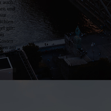
n auch
len und
ste
ichten
l gilt:
om
Kosten
äden am
 dessen