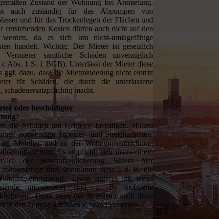
sgemäßen Zustand der Wohnung bei Anmietung.
ist auch zuständig für das Abpumpen von
sser und für das Trockenlegen der Flächen und
r entstehenden Kosten dürfen auch nicht auf den
 werden, da es sich um nicht-umlagefähige
sten handelt. Wichtig: Der Mieter ist gesetzlich
em Vermieter sämtliche Schäden unverzüglich
 c Abs. 1 S. 1 BGB). Unterlässt der Mieter diese
s ggf. dazu, dass die Mietminderung nicht eintritt
ter für Schäden, die durch die unterlassene
 schadenersatzpflichtig macht.
örter oder beschädigter
htung?
ss die Schäden am Gebäude beseitigen. Hierzu
tuell notwendige Tapezier- und Streicharbeiten.
 am Mobiliar und an der Wohnungseinrichtung
elbst aufkommen. Es empfiehlt sich insoweit ein
lice der Hausratversicherung. Sofern hier
mitversichert sind, übernimmt diese i. d. R. die
ohnungseinrichtung. Etwas anderes gilt, wenn
enstände mitvermietet sind, z. B. möblierte
üche etc. Dann muss der Vermieter auch diese
r in den vertragsgemäßen Zustand versetzen.