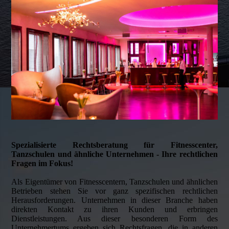
Spezialisierte Rechtsberatung für Fitnesscenter,
Tanzschulen und ähnliche Unternehmen - Ihre rechtlichen
Fragen im Fokus!
Als Eigentümer von Fitnesscentern, Tanzschulen und ähnlichen
Betrieben stehen Sie vor ganz spezifischen rechtlichen
Herausforderungen. Unternehmen in dieser Branche haben
direkten Kontakt zu ihren Kunden und erbringen
Dienstleistungen. Aus dieser besonderen Form des
Unternehmertums ergeben sich Rechtsfragen, die in anderen