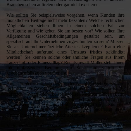
Branchen selten auftreten oder gar nicht existieren.
Wie sollten Sie beispielsweise vorgehen, wenn Kunden ihre
monatlichen Beiträge nicht mehr bezahlen? Welche rechtlichen
Möglichkeiten stehen Ihnen in einem solchen Fall zur
Verfügung und wie gehen Sie am besten vor? Wie sollten Ihre
Allgemeinen Geschäftsbedingungen gestaltet sein, um
spezifisch auf Ihr Unternehmen zugeschnitten zu sein? Müssen
Sie als Unternehmer ärztliche Atteste akzeptieren? Kann eine
Mitgliedschaft aufgrund eines Umzugs fristlos gekündigt
werden? Sie kennen solche oder ähnliche Fragen aus Ihrem
Tanzschul- oder Fitnessalltag? Rechtsanwalt Müller steht Ihnen
mit umfassender Beratung zur Seite und vertritt Sie
gegebenenfalls auch vor Gericht.
Auch Probleme mit Vermietern oder Nachbarn gehören zu den
rechtlichen Fragestellungen, die in diesen Unternehmen häufig
auftreten. Wenn sich beispielsweise Nachbarn über Lärm
beschweren, ist eine professionelle rechtliche Beratung von
großer Bedeutung. Auch im Hinblick auf die Corona-Situation
benötigen Tanzschulen, Fitnesscenter und ähnliche
Unternehmen fachkundige Rechtsberatung.
Vertrauen Sie auf meine spezialisierte Expertise. Ich stehe Ihnen
mit umfangreichem Fachwissen zur Verfügung, um Ihre