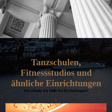
Etwas anderes
Tanzschulen,
Fitnessstudios und
ähnliche Einrichtungen
Wo erhalte ich Hilfe bei Rechtsfragen?
–