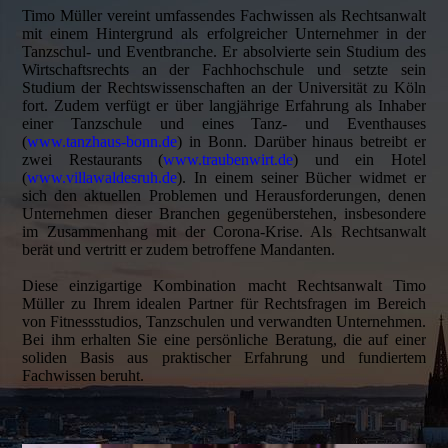
Timo Müller vereint umfassendes Fachwissen als Rechtsanwalt
mit einem Hintergrund als erfolgreicher Unternehmer in der
Tanzschul- und Eventbranche. Er absolvierte sein Studium des
Wirtschaftsrechts an der Fachhochschule und setzte sein
Studium der Rechtswissenschaften an der Universität zu Köln
fort. Zudem verfügt er über langjährige Erfahrung als Inhaber
einer Tanzschule und eines Tanz- und Eventhauses
(
www.tanzhaus-bonn.de
) in Bonn. Darüber hinaus betreibt er
zwei Restaurants (
www.traubenwirt.de
) und ein Hotel
(
www.villawaldesruh.de
). In einem seiner Bücher widmet er
sich den aktuellen Problemen und Herausforderungen, denen
Unternehmen dieser Branchen gegenüberstehen, insbesondere
im Zusammenhang mit der Corona-Krise. Als Rechtsanwalt
berät und vertritt er zudem betroffene Mandanten.
Diese einzigartige Kombination macht Rechtsanwalt Timo
Müller zu Ihrem idealen Partner für Rechtsfragen im Bereich
von Fitnessstudios, Tanzschulen und verwandten Unternehmen.
Bei ihm erhalten Sie eine persönliche Beratung, die auf einer
soliden Basis aus praktischer Erfahrung und fundiertem
Fachwissen beruht.