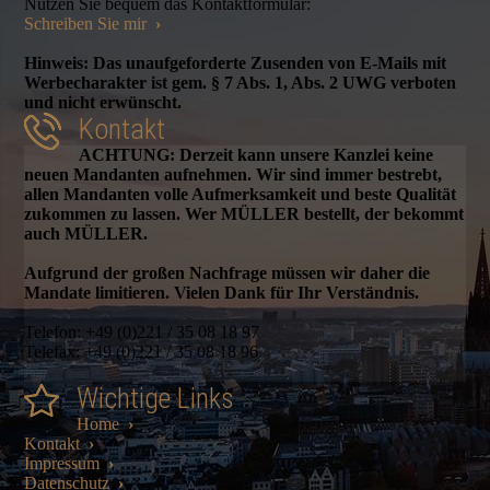
Nutzen Sie bequem das Kontaktformular:
Schreiben Sie mir
›
Hinweis: Das unaufgeforderte Zusenden von E-Mails mit
Werbecharakter ist gem. § 7 Abs. 1, Abs. 2 UWG verboten
und nicht erwünscht.
Kontakt
ACHTUNG: Derzeit kann unsere Kanzlei keine
neuen Mandanten aufnehmen. Wir sind immer bestrebt,
allen Mandanten volle Aufmerksamkeit und beste Qualität
zukommen zu lassen. Wer MÜLLER bestellt, der bekommt
auch MÜLLER.
Aufgrund der großen Nachfrage müssen wir daher die
Mandate limitieren. Vielen Dank für Ihr Verständnis.
Telefon: +49 (0)221 / 35 08 18 97
Telefax: +49 (0)221 / 35 08 18 96
Wichtige Links
Home
›
Kontakt
›
Impressum
›
Datenschutz
›