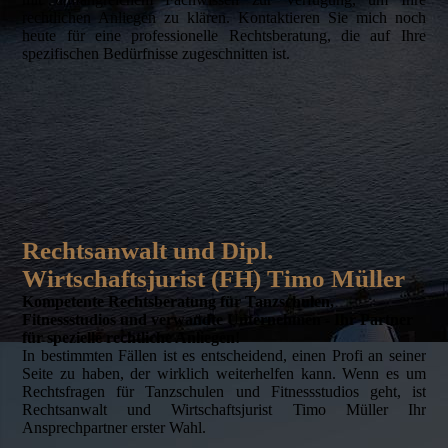
rechtlichen Anliegen zu klären. Kontaktieren Sie mich noch
heute für eine professionelle Rechtsberatung, die auf Ihre
spezifischen Bedürfnisse zugeschnitten ist.
Rechtsanwalt und Dipl.
Wirtschaftsjurist (FH) Timo Müller
Kompetente Rechtsberatung für Tanzschulen,
Fitnessstudios und verwandte Unternehmen - Ihr Partner
für spezielle rechtliche Anliegen!
In bestimmten Fällen ist es entscheidend, einen Profi an seiner
Seite zu haben, der wirklich weiterhelfen kann. Wenn es um
Rechtsfragen für Tanzschulen und Fitnessstudios geht, ist
Rechtsanwalt und Wirtschaftsjurist Timo Müller Ihr
Ansprechpartner erster Wahl.